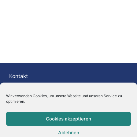
Kontakt
Prof. Dr. Peter M. Kunz
Wir verwenden Cookies, um unsere Website und unseren Service zu
Tel.: +49 621 – 31 88 04 70
optimieren.
Mobil: +49 175 – 209 13 80
E-Mail:
peter.m.kunz@bionik-mannheim.de
Cookies akzeptieren
Ablehnen